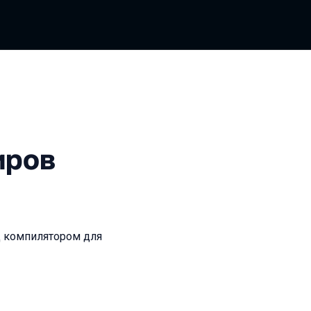
иров
д компилятором для