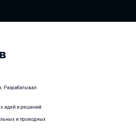
в
x. Разрабатывал
х идей и решений.
ильных и проводных