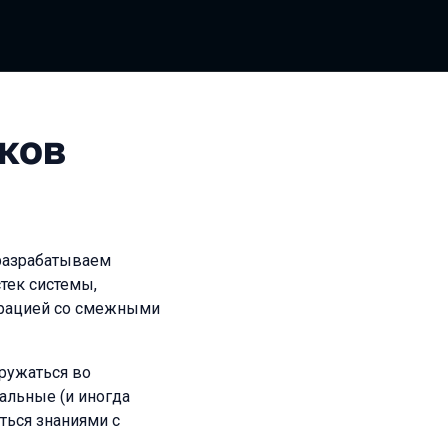
ков
 разрабатываем
тек системы,
грацией со смежными
гружаться во
альные (и иногда
ься знаниями с