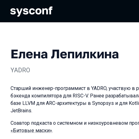
Елена Лепилкина
YADRO
Старший инженер-программист в YADRO, участвую в 
бэкенда компилятора для RISC-V. Ранее разрабатывал
базе LLVM для ARC-архитектуры в Synopsys и для Kotl
JetBrains.
Соавтор подкаста о системном и низкоуровневом пр
«Битовые маски»
.