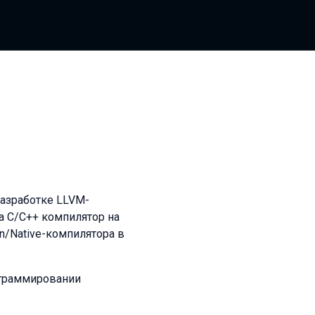
разработке LLVM-
а С/С++ компилятор на
in/Native-компилятора в
ограммировании