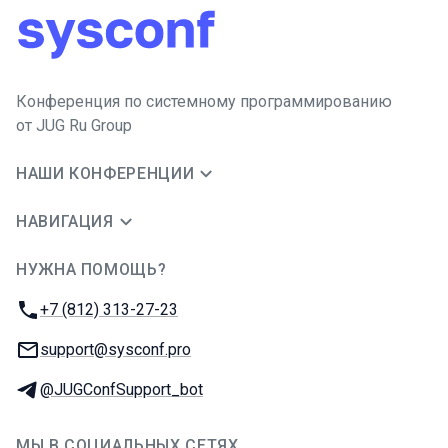
Конференция по системному программированию
от JUG Ru Group
НАШИ КОНФЕРЕНЦИИ
НАВИГАЦИЯ
НУЖНА ПОМОЩЬ?
JUG Ru Group
Телефон:
+7 (812) 313-27-23
E-mail:
support@sysconf.pro
Телеграм:
@JUGConfSupport_bot
МЫ В СОЦИАЛЬНЫХ СЕТЯХ